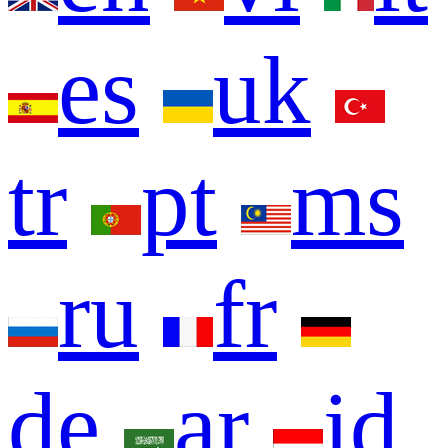
es
uk
tr
pt
ms
ru
fr
de
ar
id