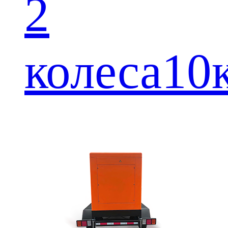
2
колеса10