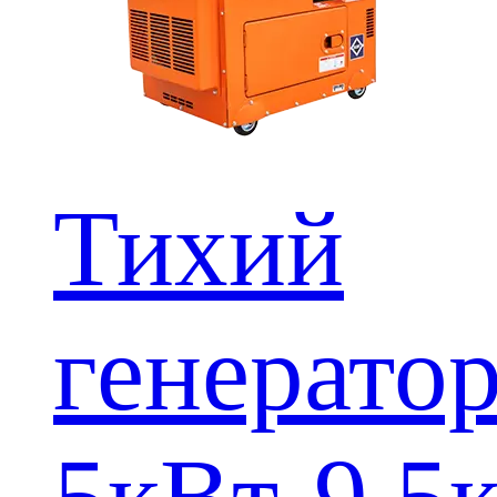
Тихий
генерато