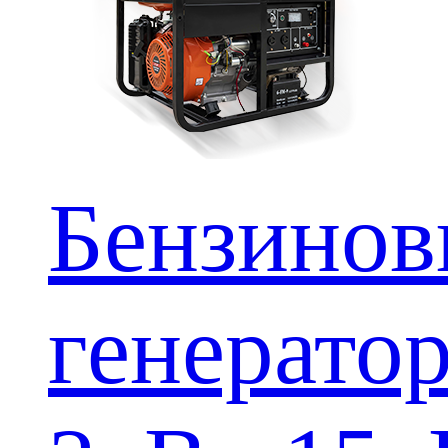
Бензино
генерато