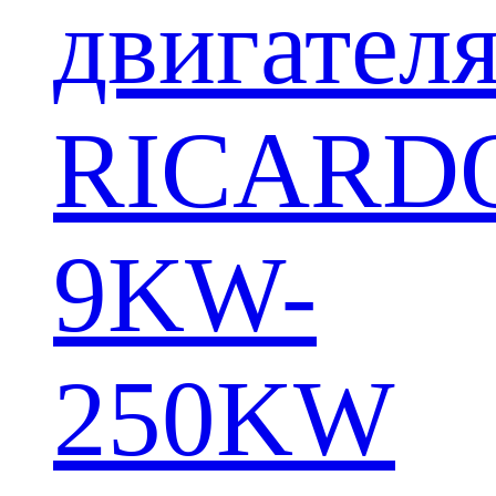
двигател
RICARD
9KW-
250KW