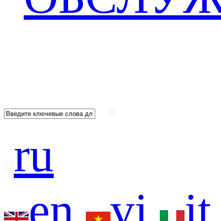
ru
en
vi
it