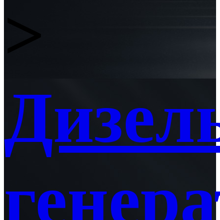
>
Дизел
генера