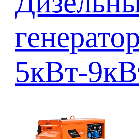
Дизельн
генерато
5кВт-9кВ