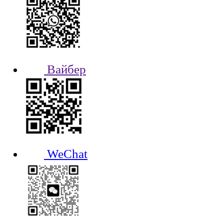
Вайбер
WeChat