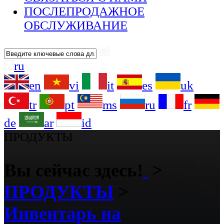
ПОСЛЕПРОДАЖНОЕ
ОБСЛУЖИВАНИЕ
ru
en
vi
it
es
uk
tr
pt
ms
ru
fr
de
ar
id
ПРОДУКТЫ
Вы сейчас здесь!
>
ПРОДУКТЫ
>
Инвентарь на