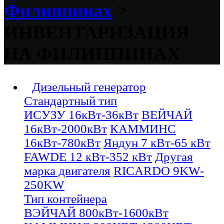
Филиппинах
>
ИНВЕНТАРИЗАЦИЯ
НА ФИЛИППИНАХ
Дизельный генератор
Стандартный тип
ИСУЗУ 16кВт-36кВт
ВЕЙЧАЙ
16кВт-2000кВт
КАММИНС
16кВт-780кВт
Яндун 7 кВт-65 кВт
FAWDE 12 кВт-352 кВт
Другая
марка двигателя
RICARDO 9KW-
250KW
Тип контейнера
ВЭЙЧАЙ 800кВт-1600кВт