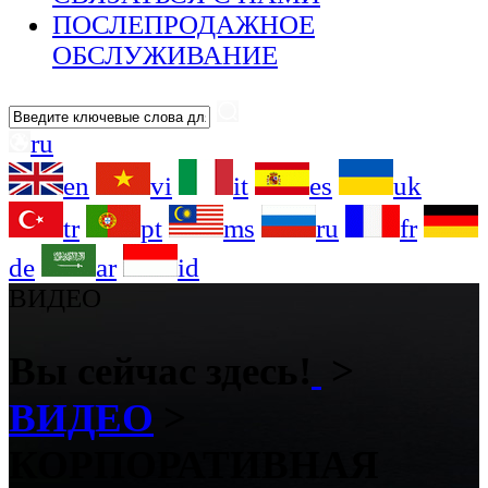
ПОСЛЕПРОДАЖНОЕ
ОБСЛУЖИВАНИЕ
ru
en
vi
it
es
uk
tr
pt
ms
ru
fr
de
ar
id
ВИДЕО
Вы сейчас здесь!
>
ВИДЕО
>
КОРПОРАТИВНАЯ